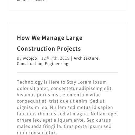
How We Manage Large Construction Projects
How We Manage Large
Construction Projects
By
woojoo
|
12월 7th, 2015
|
Architecture
,
Construction
,
Engineering
Technology is Here to Stay Lorem ipsum
dolor sit amet, consectetur adipiscing elit.
Vivamus purus nisl, elementum vitae
consequat at, tristique ut enim. Sed ut
dignissim leo. Nullam sed metus id sapien
faucibus rhoncus sed at magna. Nullam eget
ornare leo, eget aliquam ante. Sed cursus
malesuada fringilla. Cras porta ipsum sed
nibh consectetur,