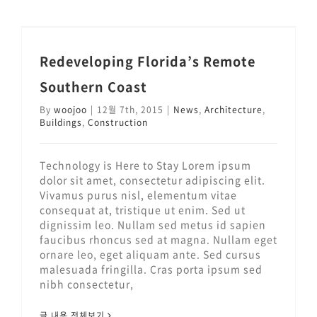
Redeveloping Florida’s Remote Southern Coast
Redeveloping Florida’s Remote
Southern Coast
By
woojoo
|
12월 7th, 2015
|
News
,
Architecture
,
Buildings
,
Construction
Technology is Here to Stay Lorem ipsum
dolor sit amet, consectetur adipiscing elit.
Vivamus purus nisl, elementum vitae
consequat at, tristique ut enim. Sed ut
dignissim leo. Nullam sed metus id sapien
faucibus rhoncus sed at magna. Nullam eget
ornare leo, eget aliquam ante. Sed cursus
malesuada fringilla. Cras porta ipsum sed
nibh consectetur,
글 내용 전체보기