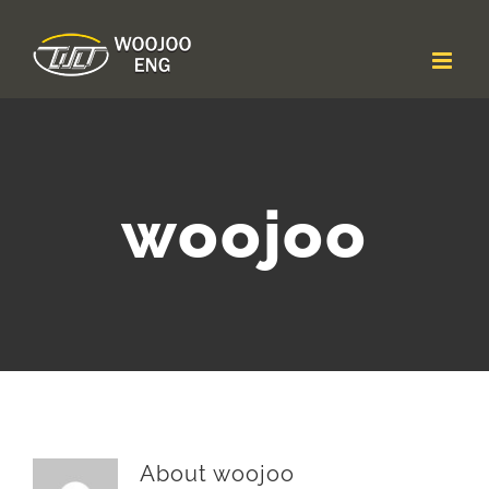
콘
텐
츠
로
건
너
뛰
기
woojoo
About
woojoo