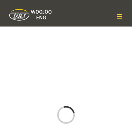
콘
텐
츠
로
건
너
뛰
기
Loading...