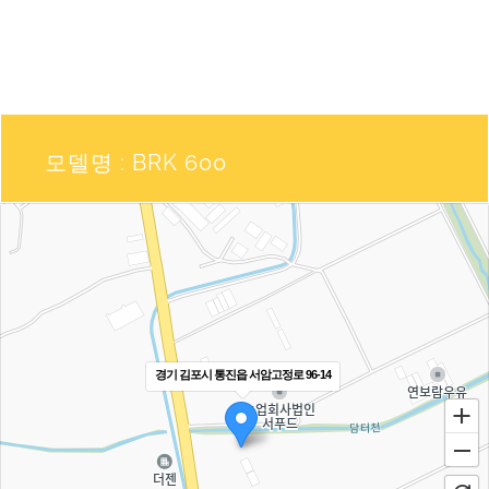
모델명 : BRK 600
경기 김포시 통진읍 서암고정로 96-14