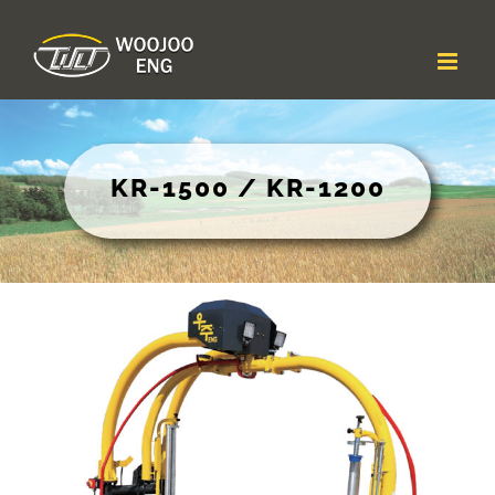
콘
텐
츠
로
건
너
뛰
기
KR-1500 / KR-1200