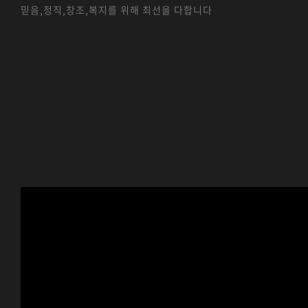
믿음,정직,창조,복지를 위해 최선을 다합니다