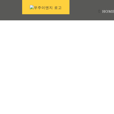
콘
텐
HOM
츠
로
건
너
뛰
기