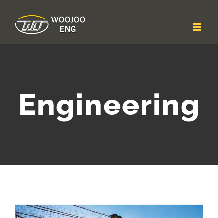
콘
텐
츠
로
건
너
뛰
기
Engineering