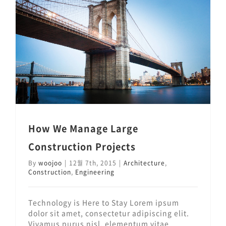
How We Manage Large Construction Projects
How We Manage Large
Construction Projects
By
woojoo
|
12월 7th, 2015
|
Architecture
,
Construction
,
Engineering
Technology is Here to Stay Lorem ipsum
dolor sit amet, consectetur adipiscing elit.
Vivamus purus nisl, elementum vitae