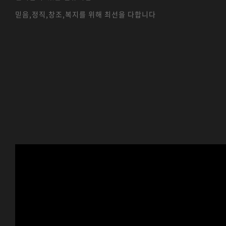
믿음,정직,창조,복지를 위해 최선을 다합니다