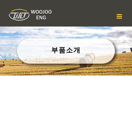
콘
텐
츠
로
건
너
뛰
기
부품소개