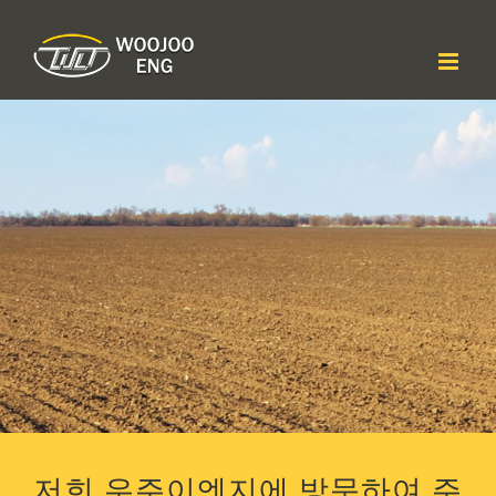
콘
텐
츠
로
건
너
뛰
기
저희 우주이엔지에 방문하여 주