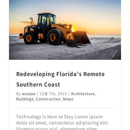
Redeveloping Florida’s Remote Southern Coast
Redeveloping Florida’s Remote
Southern Coast
By
woojoo
|
12월 7th, 2015
|
Architecture
,
Buildings
,
Construction
,
News
Technology is Here to Stay Lorem ipsum
dolor sit amet, consectetur adipiscing elit.
Vivamus purus nisl, elementum vitae