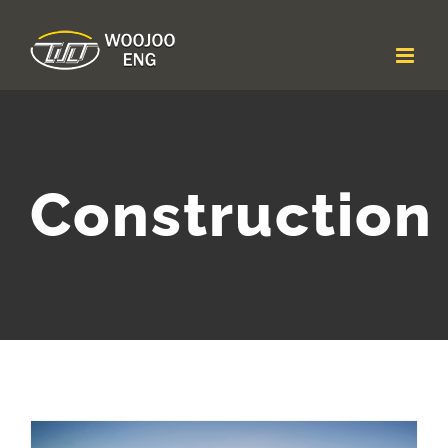
콘
텐
츠
로
건
너
뛰
기
Construction