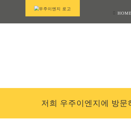
콘
텐
HOM
츠
로
건
너
뛰
기
저희 우주이엔지에 방문하