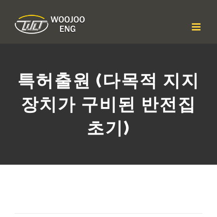
콘
텐
츠
로
건
너
뛰
특허출원 (다목적 지지
기
장치가 구비된 반전집
초기)