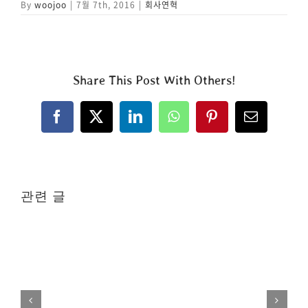
By
woojoo
|
7월 7th, 2016
|
회사연혁
Share This Post With Others!
Facebook
X
LinkedIn
WhatsApp
Pinterest
이
메
일
관련 글