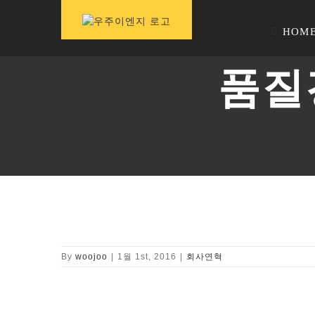
콘
텐
HOM
츠
로
건
품질
너
뛰
기
By
woojoo
|
1월 1st, 2016
|
회사연혁