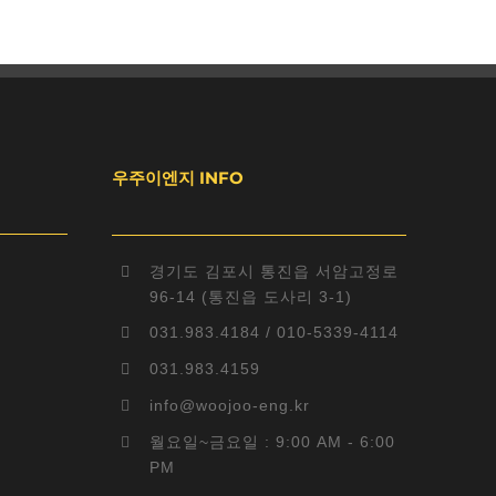
우주이엔지 INFO
경기도 김포시 통진읍 서암고정로
96-14 (통진읍 도사리 3-1)
031.983.4184 / 010-5339-4114
031.983.4159
info@woojoo-eng.kr
월요일~금요일 : 9:00 AM - 6:00
PM