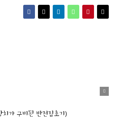
Facebook
X
LinkedIn
WhatsApp
Pinterest
이
메
일
장치가 구비된 반전집초기)
반전
1월 15th