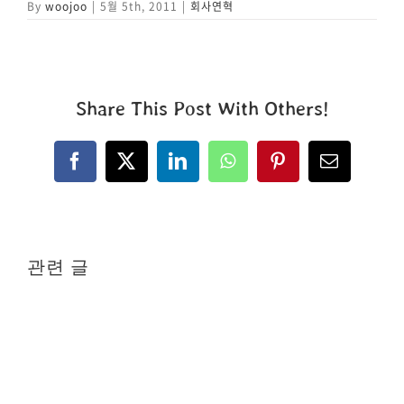
By
woojoo
|
5월 5th, 2011
|
회사연혁
Share This Post With Others!
Facebook
X
LinkedIn
WhatsApp
Pinterest
이
메
일
관련 글