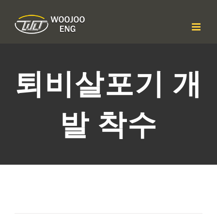
콘
텐
츠
로
건
너
뛰
퇴비살포기 개
기
발 착수