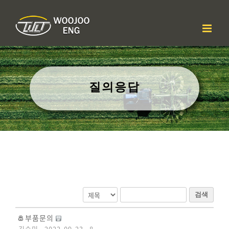
콘
텐
츠
로
건
너
뛰
기
질의응답
검색
부품문의
김승민
2022-09-23
8